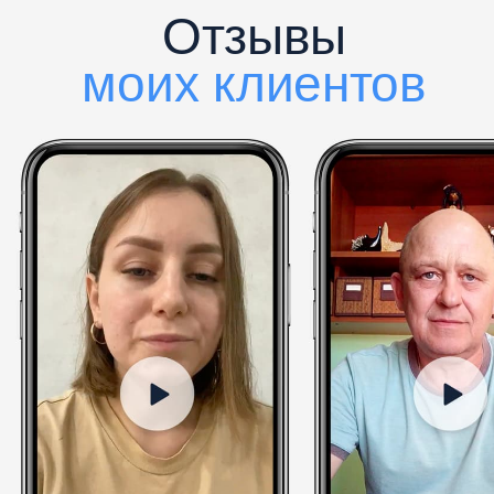
–
Это не «серая схема», а
официальный механизм списания
долгов,
который используют
десятки тысяч людей.
На консультации
объясню
простым
языком:
Как работает
закон именно
в вашей ситуации