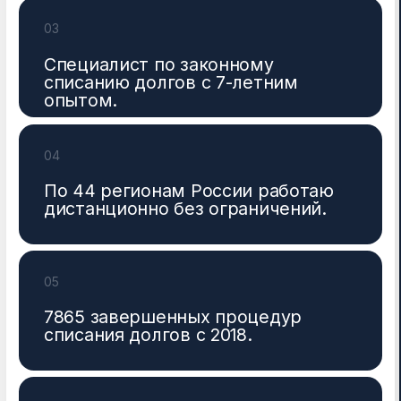
08
Лично провел 1194
процедуры.
Отзывы
моих
клиентов