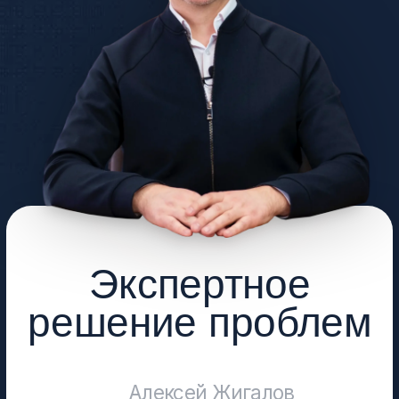
решение проблем
Алексей Жигалов
Ко мне обращаются, когда:
коллекторы достают звонками
хочется сохранить квартиру и
имущество долги растут, а денег не
хватает!
01
Основал «Экспресс Банкрот»
в 2018 году.
02
15.7 млрд. и более,
списанных долговых
обязательств.
03
Специалист по законному