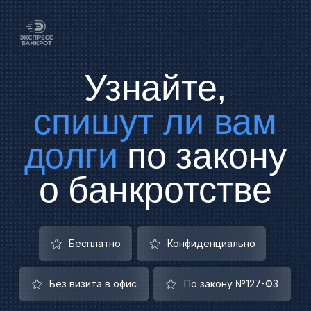
Узнайте,
спишут ли вам
долги
по закону
о банкротстве
Бесплатно
Конфиденциально
Без визита в офис
По закону №127-ФЗ
Ответьте на 7 вопросов — получите
предварительное решение и план
выхода из долгов
Начать проверку