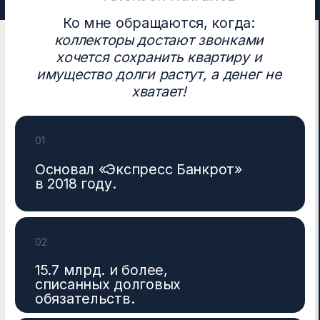
списанию долгов с 7-летним
опытом.
04
По 44 регионам России работаю
дистанционно без ограничений.
05
7865 завершенных процедур
списания долгов с 2018.
06
В прошлом арбитражный
управляющий.
07
100% дел довел до конца.